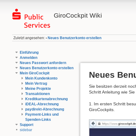
GiroCockpit Wiki
Zuletzt angesehen:
Neues Benutzerkonto erstellen
•
Einführung
Anmelden
Neues Passwort anfordern
Neues Benutzerkonto erstellen
Neues Benu
Mein GiroCockpit
Mein Kundenkonto
Mein Vertrag
Sie besitzen derzeit noc
Meine Projekte
Schritt Anleitung wie Si
Transaktionen
Kreditkartenabrechnung
1. Im ersten Schritt be
iDEAL-Abrechnung
paydirekt-Abrechnung
GiroCockpits.
Payment-Links und
Spenden-Links
Support
sidebar